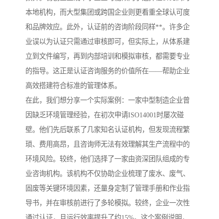
本地机构，而大型集团或跨国企业则更看重全球认可度
和品牌效应。此外，认证前的咨询阶段同样**。许多企
业误以为认证只需通过审核即可，但实际上，从体系建
立到文件编写，再到内部培训和模拟审核，都需要专业
的指导。这正是认证咨询服务的价值所在——帮助企业
高效搭建符合标准的管理体系。
在此，我们想分享一个实际案例：一家中型制造企业曾
因缺乏环境管理经验，在初次申请ISO14001时屡次碰
壁。他们先后联系了几家知名认证机构，但发现流程繁
琐、费用高昂，且咨询师无法有效理解其生产流程中的
环境风险。较终，他们选择了一家由资深团队组成的专
业咨询机构。该机构不仅协助企业梳理了废水、废气、
固废等关键环境因素，还量身定制了管理手册和作业指
导书，并在审核前进行了多轮模拟。较终，企业一次性
通过认证，且运行效率提升了约15%。这个案例说明，