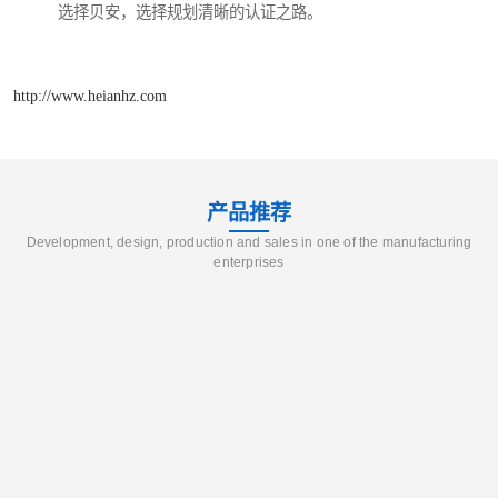
选择贝安，选择规划清晰的认证之路。
http://www.heianhz.com
产品推荐
Development, design, production and sales in one of the manufacturing
enterprises