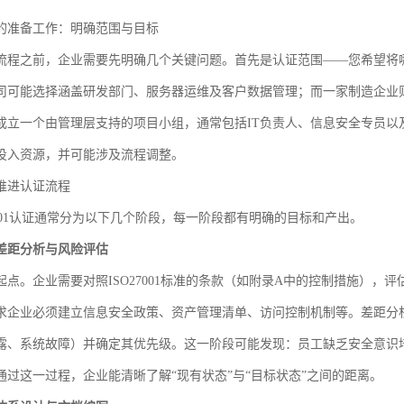
的准备工作：明确范围与目标
流程之前，企业需要先明确几个关键问题。首先是认证范围——您希望将
司可能选择涵盖研发部门、服务器运维及客户数据管理；而一家制造企业则
成立一个由管理层支持的项目小组，通常包括IT负责人、信息安全专员以
投入资源，并可能涉及流程调整。
推进认证流程
7001认证通常分为以下几个阶段，每一阶段都有明确的目标和产出。
差距分析与风险评估
起点。企业需要对照ISO27001标准的条款（如附录A中的控制措施），
求企业必须建立信息安全政策、资产管理清单、访问控制机制等。差距分
露、系统故障）并确定其优先级。这一阶段可能发现：员工缺乏安全意识
通过这一过程，企业能清晰了解“现有状态”与“目标状态”之间的距离。