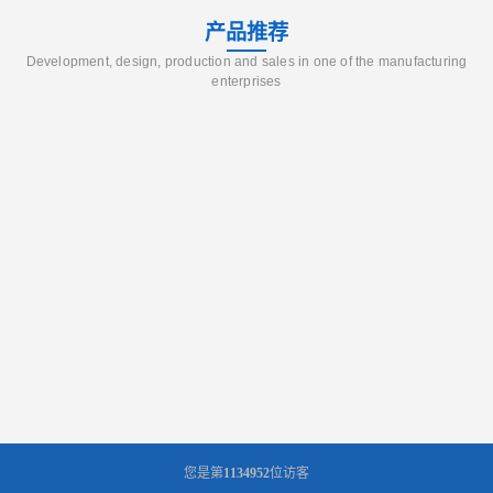
产品推荐
Development, design, production and sales in one of the manufacturing
enterprises
您是第
1134952
位访客