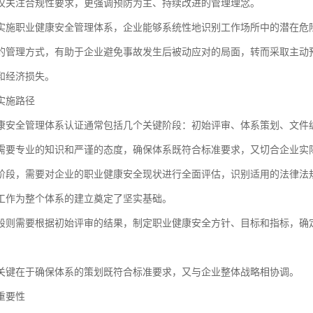
仅关注合规性要求，更强调预防为主、持续改进的管理理念。
实施职业健康安全管理体系，企业能够系统性地识别工作场所中的潜在危
的管理方式，有助于企业避免事故发生后被动应对的局面，转而采取主动
和经济损失。
实施路径
康安全管理体系认证通常包括几个关键阶段：初始评审、体系策划、文件
需要专业的知识和严谨的态度，确保体系既符合标准要求，又切合企业实
阶段，需要对企业的职业健康安全现状进行全面评估，识别适用的法律法
工作为整个体系的建立奠定了坚实基础。
段则需要根据初始评审的结果，制定职业健康安全方针、目标和指标，确
关键在于确保体系的策划既符合标准要求，又与企业整体战略相协调。
重要性