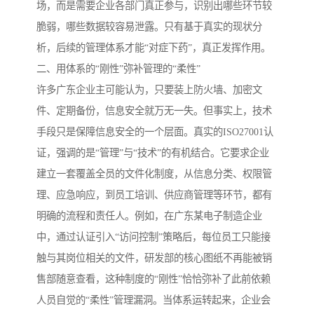
场，而是需要企业各部门真正参与，识别出哪些环节较
脆弱，哪些数据较容易泄露。只有基于真实的现状分
析，后续的管理体系才能“对症下药”，真正发挥作用。
二、用体系的“刚性”弥补管理的“柔性”
许多广东企业主可能认为，只要装上防火墙、加密文
件、定期备份，信息安全就万无一失。但事实上，技术
手段只是保障信息安全的一个层面。真实的ISO27001认
证，强调的是“管理”与“技术”的有机结合。它要求企业
建立一套覆盖全员的文件化制度，从信息分类、权限管
理、应急响应，到员工培训、供应商管理等环节，都有
明确的流程和责任人。例如，在广东某电子制造企业
中，通过认证引入“访问控制”策略后，每位员工只能接
触与其岗位相关的文件，研发部的核心图纸不再能被销
售部随意查看，这种制度的“刚性”恰恰弥补了此前依赖
人员自觉的“柔性”管理漏洞。当体系运转起来，企业会