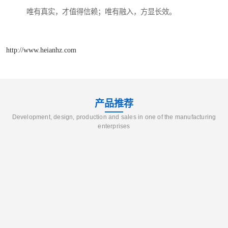
唯有真实，才值得信赖；唯有融入，方显长效。
http://www.heianhz.com
产品推荐
Development, design, production and sales in one of the manufacturing
enterprises