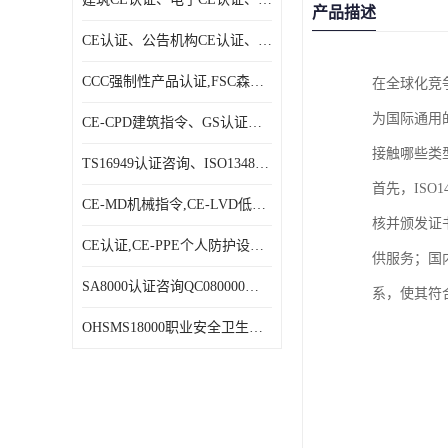
产品描述
CE认证、公告机构CE认证、欧盟公告CE认证|贝安
CCC强制性产品认证,FSC森林认证|贝安
在全球化竞
为国际通用
CE-CPD建筑指令、GS认证、E－MARK认证|贝安
接触哪些类
TS16949认证咨询、ISO13485认证咨询|贝安
首先，IS
CE-MD机械指令,CE-LVD低电压指令,CE-EMC电磁兼容指令|贝安
核并颁发证
CE认证,CE-PPE个人防护设备指令,CE-PED压力设备指令|贝安
供服务；国
SA8000认证咨询QC080000认证咨询等体系认证咨询|贝安
系，使其符
OHSMS18000职业安全卫生管理体系认证咨询、HACCP认证咨询|贝安