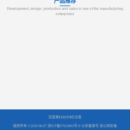
产品推荐
Development, design, production and sales in one of the manufacturing
enterprises
您是第
1131374
位访客
版权所有 ©2026-08-07
浙ICP备07024803号-8
公安备案号 浙公网安备