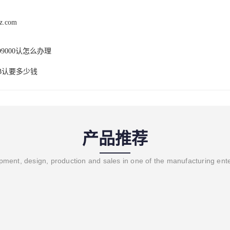
hz.com
O9000认怎么办理
B认要多少钱
产品推荐
ment, design, production and sales in one of the manufacturing ent