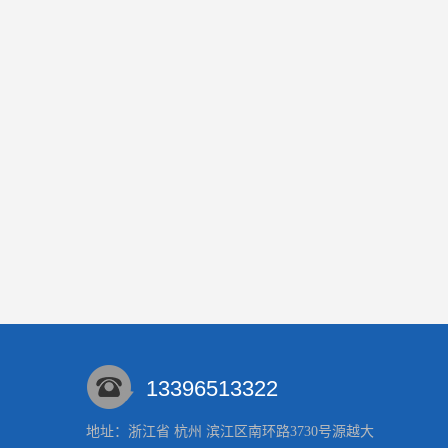
13396513322
地址：浙江省 杭州 滨江区南环路3730号源越大