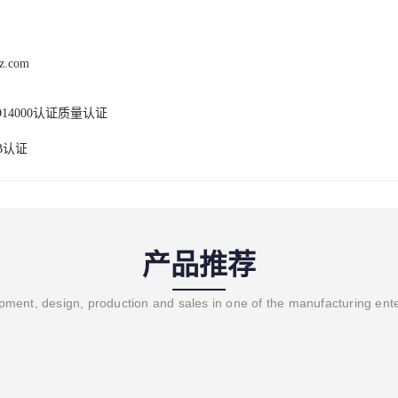
hz.com
O14000认证质量认证
B认证
产品推荐
ment, design, production and sales in one of the manufacturing ent