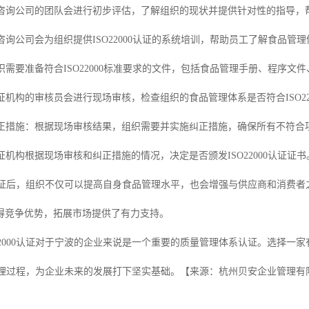
认咨询公司的团队会进行初步评估，了解组织的现状并提供针对性的指导，帮助
认咨询公司会为组织提供ISO22000认证的系统培训，帮助员工了解食品
组织需要准备符合ISO22000标准要求的文件，包括食品管理手册、程序文
认证机构的审核员会进行现场审核，检查组织的食品管理体系是否符合ISO22
和纠正措施：根据现场审核结果，组织需要并实施纠正措施，确保所有不符合
认证机构根据现场审核和纠正措施的情况，决定是否颁发ISO22000认证证书
00认证后，组织不仅可以提高自身食品管理水平，也会增强与供应商和消费者之
得竞争优势，拓展市场提供了有力支持。
O22000认证对于宁波的企业来说是一个重要的质量管理体系认证。选择
认的办理过程，为企业未来的发展打下坚实基础。【来源：杭州贝安企业管理有