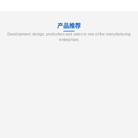
产品推荐
Development, design, production and sales in one of the manufacturing
enterprises