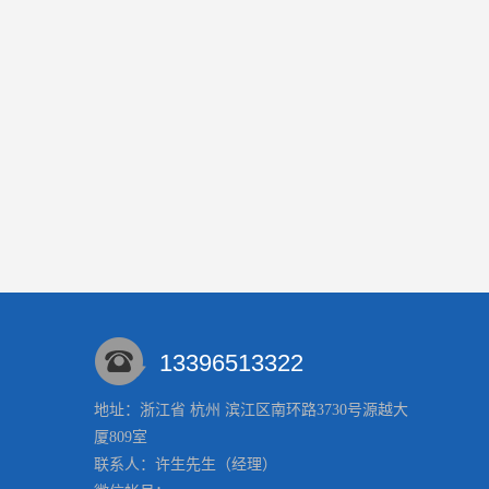
13396513322
地址：浙江省 杭州 滨江区南环路3730号源越大
厦809室
联系人：许生
先生
（经理）