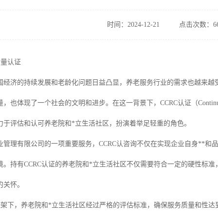
时间：2024-12-21
点击次数：66
质量认证
国经济的持续发展和老龄化问题日益凸显，养老服务行业的需求也越来越
现了一个社会的文明和进步。在这一背景下，CCRC认证（Continuing Care Ret
力于评估和认可养老院和*立生活社区，扮演着举足轻重的角色。
业管理有限公司的一项重要服务，CCRC认咨询不仅在实现企业自身**和
境。持有CCRC认证的养老院和*立生活社区不仅需要符合一定的硬性标
的关怀。
的框架下，养老院和*立生活社区经过严格的评估标准，确保服务质量和性达